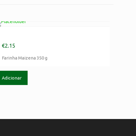
Farinha Maizena 350 g
€
2.15
Farinha Maizena 350 g
informação Legal
Adicionar
olitica de Privacidade