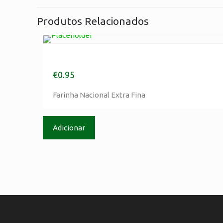
Produtos Relacionados
Farinha Nacional Extra Fina
€
0.95
Farinha Nacional Extra Fina
Morada
Cordeiro & Companhia
Adicionar
Rua das Rosas, nº75
2420-205 Colmeias – Leiria