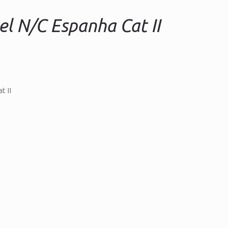
l N/C Espanha Cat II
t II