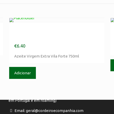
Azeite Virgem Extra Vila
Forte 750ml
€
6.40
Contactos
Azeite Virgem Extra Vila Forte 750ml
Tlm :(+351) 917 895 435
(Chamada para rede móvel, de acordo com o seu
Adicionar
P
tarifário, em Portugal e em roaming)
Tel: (+351) 244 720 480
(Chamada para rede fixa, de acordo com o seu tarifário,
em Portugal e em roaming)
Email: geral@cordeiroecompanhia.com