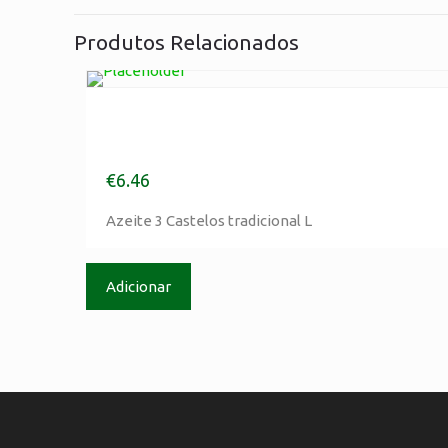
Produtos Relacionados
Azeite 3 Castelos tradicional
L
€
6.46
Morada
Azeite 3 Castelos tradicional L
Cordeiro & Companhia
Rua das Rosas, nº75
Adicionar
2420-205 Colmeias – Leiria