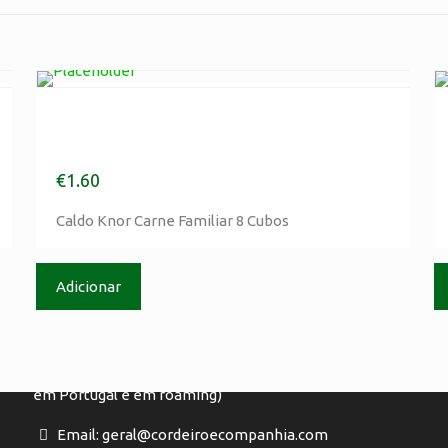
Caldo Knor Carne Familiar 8
Cubos
€
1.60
Contactos
Caldo Knor Carne Familiar 8 Cubos
Tlm :(+351) 917 895 435
(Chamada para rede móvel, de acordo com o seu
Adicionar
P
tarifário, em Portugal e em roaming)
Tel: (+351) 244 720 480
(Chamada para rede fixa, de acordo com o seu tarifário,
em Portugal e em roaming)
Email: geral@cordeiroecompanhia.com