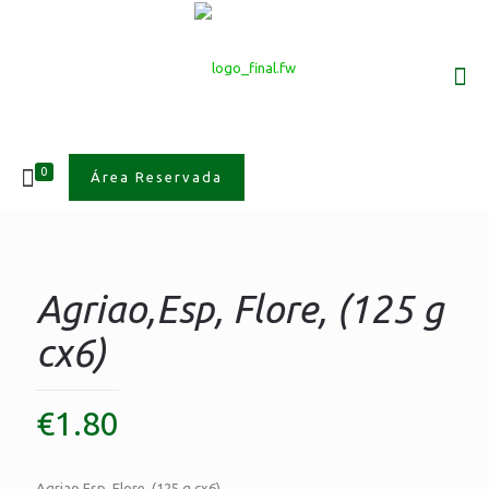
0
Área Reservada
Agriao,Esp, Flore, (125 g
cx6)
€
1.80
Agriao,Esp, Flore, (125 g cx6)