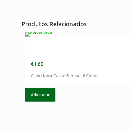
Produtos Relacionados
Caldo Knor Carne Familiar 8
Cubos
Morada
€
1.60
Cordeiro & Companhia
Caldo Knor Carne Familiar 8 Cubos
Rua das Rosas, nº75
2420-205 Colmeias – Leiria
Adicionar