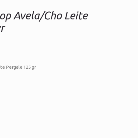
p Avela/Cho Leite
r
e Pergale 125 gr