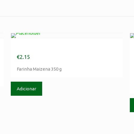
Farinha Maizena 350 g
€
2.15
Contactos
Farinha Maizena 350 g
Tlm :(+351) 917 895 435
(Chamada para rede móvel, de acordo com o seu
P
Adicionar
tarifário, em Portugal e em roaming)
Tel: (+351) 244 720 480
(Chamada para rede fixa, de acordo com o seu tarifário,
em Portugal e em roaming)
Email: geral@cordeiroecompanhia.com