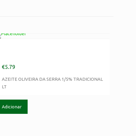
AZEITE OLIVEIRA DA SERRA
1/5% TRADICIONAL LT
informação Legal
€
5.79
AZEITE OLIVEIRA DA SERRA 1/5% TRADICIONAL
LT
olitica de Privacidade
Adicionar