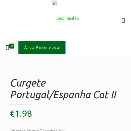
0
Área Reservada
Curgete
Portugal/Espanha Cat II
€
1.98
Curgete Portugal/Espanha Cat II