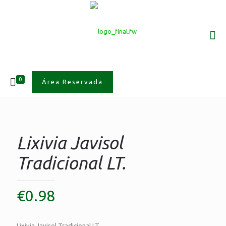
0
Área Reservada
Lixivia Javisol
Tradicional LT.
€
0.98
Lixivia Javisol Tradicional LT.