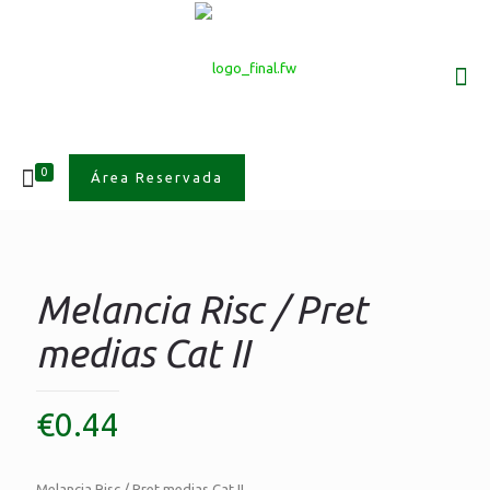
0
Área Reservada
Melancia Risc / Pret
medias Cat II
€
0.44
Melancia Risc / Pret medias Cat II