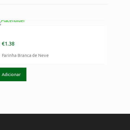
Farinha Branca de Neve
€
1.38
Farinha Branca de Neve
informação Legal
Adicionar
olitica de Privacidade