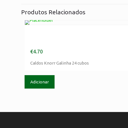
Produtos Relacionados
Caldos Knorr Galinha 24
cubos
€
4.70
Morada
Caldos Knorr Galinha 24 cubos
Cordeiro & Companhia
Rua das Rosas, nº75
Adicionar
2420-205 Colmeias – Leiria