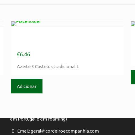
Azeite 3 Castelos tradicional
L
€
6.46
Contactos
Azeite 3 Castelos tradicional L
Tlm :(+351) 917 895 435
(Chamada para rede móvel, de acordo com o seu
Adicionar
P
tarifário, em Portugal e em roaming)
Tel: (+351) 244 720 480
(Chamada para rede fixa, de acordo com o seu tarifário,
em Portugal e em roaming)
Email: geral@cordeiroecompanhia.com