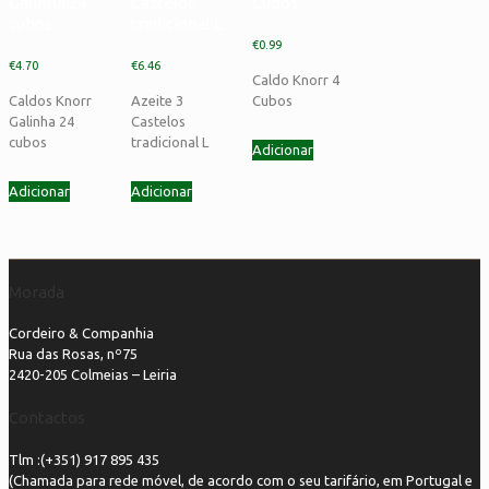
Galinha 24
Castelos
Cubos
cubos
tradicional L
€
0.99
€
4.70
€
6.46
Caldo Knorr 4
Caldos Knorr
Azeite 3
Cubos
Galinha 24
Castelos
cubos
tradicional L
Adicionar
Adicionar
Adicionar
Morada
Cordeiro & Companhia
Rua das Rosas, nº75
2420-205 Colmeias – Leiria
Contactos
Tlm :(+351) 917 895 435
(Chamada para rede móvel, de acordo com o seu tarifário, em Portugal e