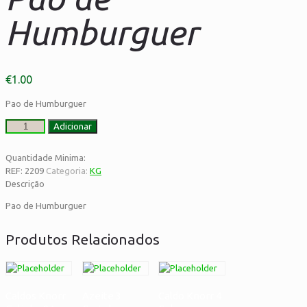
Humburguer
€
1.00
Pao de Humburguer
Quantidade
Adicionar
de
Pao
Quantidade Minima:
de
REF:
2209
Categoria:
KG
Humburguer
Descrição
Pao de Humburguer
Produtos Relacionados
Caldos Knorr
Azeite 3
Caldo Knorr 4