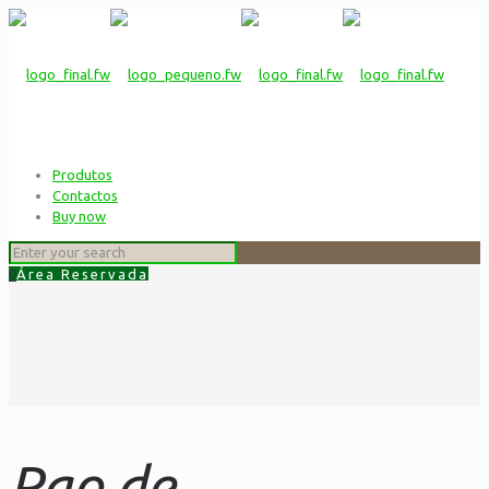
Produtos
Contactos
Buy now
0
Área Reservada
Pao de